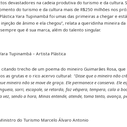
s devastadores na cadeia produtiva do turismo e da cultura. 
fomento do turismo e da cultura mais de R$250 milhões nos pró
a Plástica Yara Tupinambá foi umas das primeiras a chegar e est
njeção de ânimo e ela chegou”, relata a queridinha mineira da 
sempre que é sua marca, além do talento singular.
Yara Tupinambá – Artista Plástica
o citando trecho de um poema do mineiro Guimarães Rosa, que
s as grutas e o rico acervo cultural: “
Disse que o mineiro não cr
ue mi­neiro não se move de graça. Ele per­­manece e conserva. Ele es
ngueia, sorri, escapole, se retarda, faz véspera, tempera, cala a b
a vez, sendo a hora, Minas entende, atende, toma tento, avança, pe
 Ministro do Turismo Marcelo Álvaro Antonio