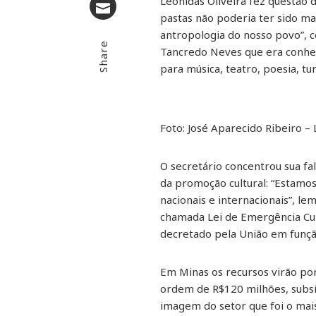
Leônidas Oliveira fez questão 
pastas não poderia ter sido mai
Email
antropologia do nosso povo”, 
Share
Tancredo Neves que era conhec
para música, teatro, poesia, tu
Foto: José Aparecido Ribeiro –
O secretário concentrou sua f
da promoção cultural: “Estamo
nacionais e internacionais”, le
chamada Lei de Emergência Cult
decretado pela União em funç
Em Minas os recursos virão po
ordem de R$120 milhões, subs
imagem do setor que foi o mai