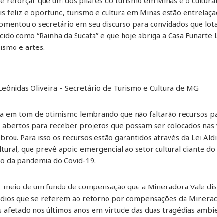
de reforçar que um dos pilares do turismo em Minas é o cultura
s feliz e oportuno, turismo e cultura em Minas estão entrelaça
comentou o secretário em seu discurso para convidados que lot
ido como “Rainha da Sucata” e que hoje abriga a Casa Funarte 
rismo e artes.
 Leônidas Oliveira – Secretário de Turismo e Cultura de MG
ala em tom de otimismo lembrando que não faltarão recursos p
s abertos para receber projetos que possam ser colocados nas 
mbrou. Para isso os recursos estão garantidos através da Lei Aldi
ural, que prevê apoio emergencial ao setor cultural diante do
ão da pandemia do Covid-19.
r meio de um fundo de compensação que a Mineradora Vale disp
ídios que se referem ao retorno por compensações da Minera
s afetado nos últimos anos em virtude das duas tragédias ambi