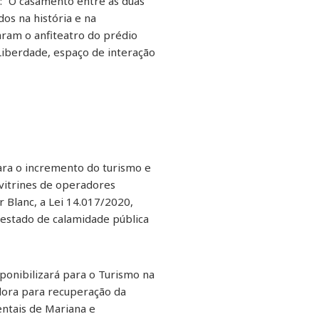
l: “O casamento entre as duas
dos na história e na
aram o anfiteatro do prédio
Liberdade, espaço de interação
ara o incremento do turismo e
vitrines de operadores
r Blanc, a Lei 14.017/2020,
 estado de calamidade pública
onibilizará para o Turismo na
dora para recuperação da
entais de Mariana e