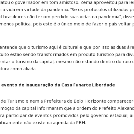
relatou o governador em tom amistoso. Zema aproveitou para l
 vida em virtude da pandemia: “Se os protocolos utilizados pe
l brasileiros não teriam perdido suas vidas na pandemia”, disse
enos política, pois este é o único meio de fazer o país voltar p
ntende que o turismo aqui é cultural e que por isso as duas ár
rcuito estão sendo transformados em produto turístico para di
ntar o turismo da capital, mesmo não estando dentro do raio g
tura como aliada.
 evento de inauguração da Casa Funarte Liberdade
 de Turismo e nem a Prefeitura de Belo Horizonte comparecera
omoção da capital informaram que a ordem do Prefeito Alexand
ra participar de eventos promovidos pelo governo estadual, ain
raticamente não existe na agenda da PBH.