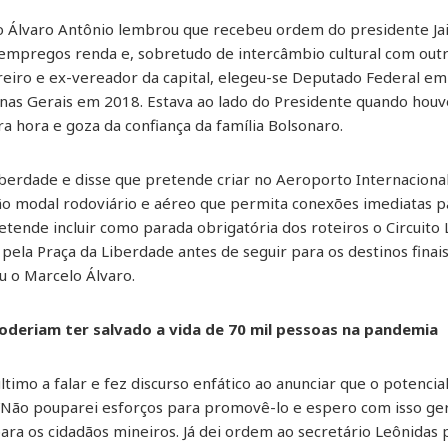
o Álvaro Antônio lembrou que recebeu ordem do presidente Jai
empregos renda e, sobretudo de intercâmbio cultural com outro
eiro e ex-vereador da capital, elegeu-se Deputado Federal em 
s Gerais em 2018. Estava ao lado do Presidente quando houve
ira hora e goza da confiança da família Bolsonaro.
Liberdade e disse que pretende criar no Aeroporto Internacion
ão modal rodoviário e aéreo que permita conexões imediatas pa
retende incluir como parada obrigatória dos roteiros o Circuito
ela Praça da Liberdade antes de seguir para os destinos finais,
u o Marcelo Álvaro.
oderiam ter salvado a vida de 70 mil pessoas na pandemia
mo a falar e fez discurso enfático ao anunciar que o potencial 
 “Não pouparei esforços para promovê-lo e espero com isso ge
ra os cidadãos mineiros. Já dei ordem ao secretário Leônidas 