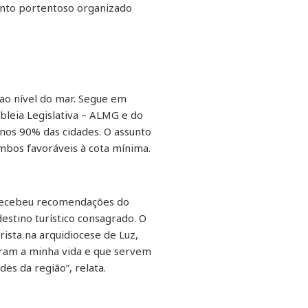
ento portentoso organizado
ao nível do mar. Segue em
bleia Legislativa – ALMG e do
nos 90% das cidades. O assunto
bos favoráveis à cota mínima.
 recebeu recomendações do
stino turístico consagrado. O
ista na arquidiocese de Luz,
ram a minha vida e que servem
es da região”, relata.