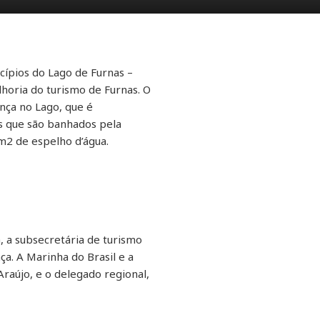
ípios do Lago de Furnas –
lhoria do turismo de Furnas. O
ança no Lago, que é
os que são banhados pela
m2 de espelho d’água.
a, a subsecretária de turismo
a. A Marinha do Brasil e a
raújo, e o delegado regional,