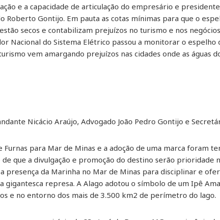
ação e a capacidade de articulação do empresário e presidente
o Roberto Gontijo. Em pauta as cotas mínimas para que o espel
 estão secos e contabilizam prejuízos no turismo e nos negóci
 Nacional do Sistema Elétrico passou a monitorar o espelho d
o turismo vem amargando prejuízos nas cidades onde as águas d
andante Nicácio Araújo, Advogado João Pedro Gontijo e Secretár
 Furnas para Mar de Minas e a adoção de uma marca foram te
o de que a divulgação e promoção do destino serão prioridade 
a presença da Marinha no Mar de Minas para disciplinar e ofe
 gigantesca represa. A Alago adotou o símbolo de um Ipê Am
os e no entorno dos mais de 3.500 km2 de perímetro do lago.