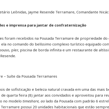
cretário Leônidas, Jayme Resende Terramare, Comandante Nicác
es e imprensa para jantar de confraternização
ntes foram recebidos na Pousada Terramare de propriedade do
, ela no comando do belíssimo complexo turístico equipado co
pouso, píer, piscina de borda infinita e um restaurante de altís
 Resende.
e – Suíte da Pousada Terramares
sis de sofisticação e beleza natural cravada em uma das mais 
 de quarta feira (8) jantar aos convidados e aproveitou para re
to no modelo
timeshare, ao
lado da Pousada com padrão 6 estrela
 O Terramare possui 20 unidades habitacionais que estão sempr