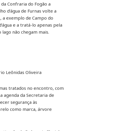
 da Confraria do Fogão a
ho d’água de Furnas volte a
os, a exemplo de Campo do
’água e a tratá-lo apenas pela
o lago não chegam mais.
io Leônidas Oliveira
mas tratados no encontro, com
na agenda da Secretaria de
recer segurança às
arelo como marca, árvore