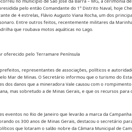
ocorreu no município de São José da Barra – MG, a cerimônia de 
 presidida pelo então Comandante do 1º Distrito Naval, hoje Che
ante de 4 estrelas, Flávio Augusto Viana Rocha, um dos princip
sonaro. Entre outros feitos, recentemente militares da Marinh
uadrilha que roubava motos aquáticas no Lago.
ntar oferecido pelo Terramare Península
refeitos, representantes de associações, políticos e autorida
elo Mar de Minas. O Secretário informou que o turismo do Esta
s dos danos que a mineradora Vale causou com o rompimento 
na, mas sobretudo a de Minas Gerais, e que os recursos para
s eventos no Rio de Janeiro que levarão a marca da Campanha
rando os 300 anos de Minas Gerais, destacou o secretário para
olíticos que lotaram o salão nobre da Câmara Municipal de Cam