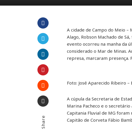
A cidade de Campo do Meio – M
Facebook
Alago, Robson Machado de Sá, f
evento ocorreu na manha da últ
Twitter
considerado o Mar de Minas. A
represa, marcaram presença. Fu
LinkedIn
Pinterest
Foto: José Aparecido Ribeiro 
Stumbleupon
A cúpula da Secretaria de Estad
Marina Pacheco e o secretário 
Email
Capitania Fluvial de MG foram 
Share
Capitão de Corveta Fábio Bam