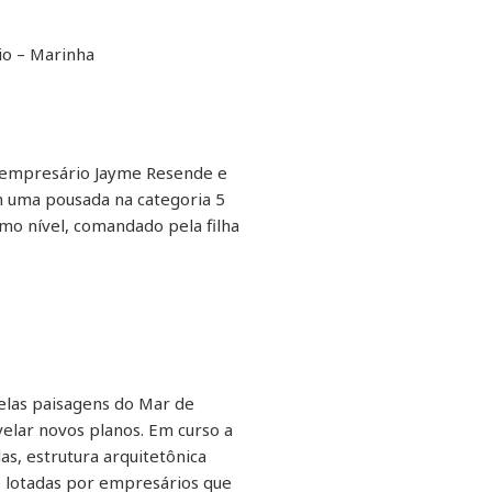
io – Marinha
 empresário Jayme Resende e
m uma pousada na categoria 5
simo nível, comandado pela filha
belas paisagens do Mar de
velar novos planos. Em curso a
s, estrutura arquitetônica
e lotadas por empresários que