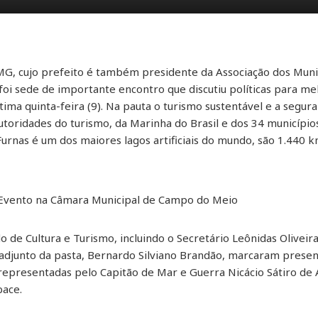
G, cujo prefeito é também presidente da Associação dos Munic
oi sede de importante encontro que discutiu políticas para me
ima quinta-feira (9). Na pauta o turismo sustentável e a segur
utoridades do turismo, da Marinha do Brasil e dos 34 municípi
rnas é um dos maiores lagos artificiais do mundo, são 1.440 k
– Evento na Câmara Municipal de Campo do Meio
o de Cultura e Turismo, incluindo o Secretário Leônidas Oliveir
adjunto da pasta, Bernardo Silviano Brandão, marcaram presenç
representadas pelo Capitão de Mar e Guerra Nicácio Sátiro de A
bace.