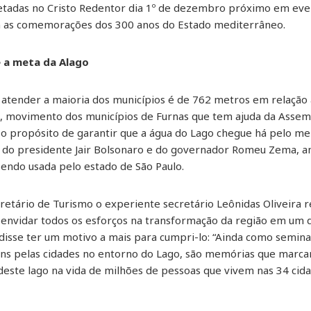
jetadas no Cristo Redentor dia 1º de dezembro próximo em ev
m as comemorações dos 300 anos do Estado mediterrâneo.
 a meta da Alago
 atender a maioria dos municípios é de 762 metros em relação 
s, movimento dos municípios de Furnas que tem ajuda da Assem
o propósito de garantir que a água do Lago chegue há pelo me
do presidente Jair Bolsonaro e do governador Romeu Zema, am
sendo usada pelo estado de São Paulo.
etário de Turismo o experiente secretário Leônidas Oliveira
vidar todos os esforços na transformação da região em um de
disse ter um motivo a mais para cumpri-lo: “Ainda como seminar
ns pelas cidades no entorno do Lago, são memórias que marca
este lago na vida de milhões de pessoas que vivem nas 34 cidad