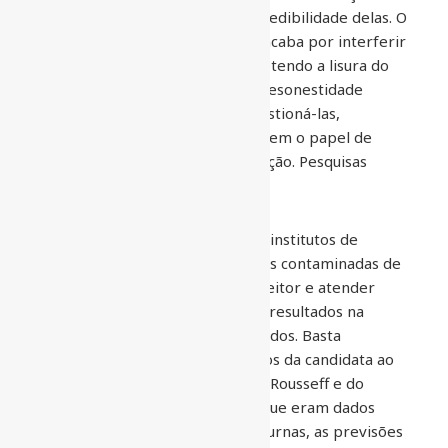
que deveriam por si só tirar a credibilidade delas. O
problema é que a manipulação acaba por interferir
na decisão do eleitor comprometendo a lisura do
processo. Não enxergar isso é desonestidade
intelectual de quem deveria questioná-las,
especialmente a imprensa que tem o papel de
reportar a verdade para população. Pesquisas
provocam o efeito manada.
O método utilizado permite aos institutos de
pesquisas dirigirem informações contaminadas de
modo a esconder o desejo do eleitor e atender
interesses não republicanos. Os resultados na
maioria das vezes são corrompidos. Basta
lembrar-se de exemplos como os da candidata ao
senado por Minas Gerais, Dilma Rousseff e do
Governador Antônio Anastasia que eram dados
certos como eleitos. Porém nas urnas, as previsões