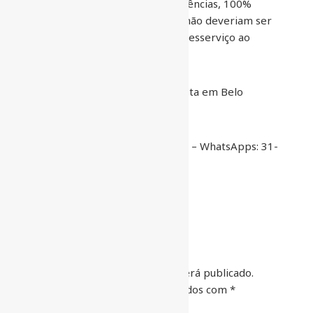
existe pesquisa livre de interferências, 100%
confiáveis. E que, portanto elas não deveriam ser
permitidas, pois significam um desserviço ao
eleitor e à democracia.
José Aparecido Ribeiro é Jornalista em Belo
Horizonte
Contato:
jaribeirobh@gmail.com
– WhatsApps: 31-
99953-7945
DEIXE UM COMENTÁRIO
O seu endereço de e-mail não será publicado.
Campos obrigatórios são marcados com
*