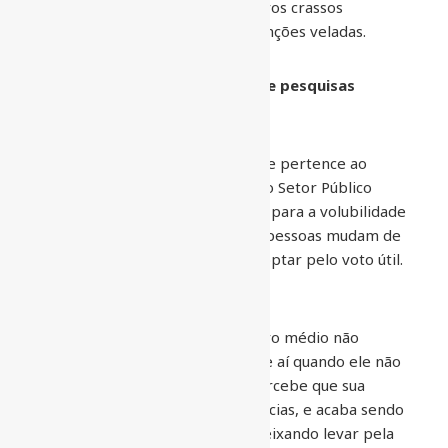
não se confirmaram. Ou seja, erros crassos
INADMISSÍVEIS que tinham intenções veladas.
Pesquisador da FGV atesta que pesquisas
afetam na hora da escolha.
O pesquisador Jairo Pimentel que pertence ao
Centro de Política e Economia do Setor Público
(Cepesp) da FGV chama atenção para a volubilidade
dos eleitores. Ele afirma que as pessoas mudam de
opinião facilmente e tendem a optar pelo voto útil.
Sobretudo as menos críticas.
Ele lembra ainda que “o brasileiro médio não
debate política com seriedade, e aí quando ele não
vê seu candidato se destacar percebe que sua
intenção inicial tinha inconsistências, e acaba sendo
influenciado pela pesquisa, se deixando levar pela