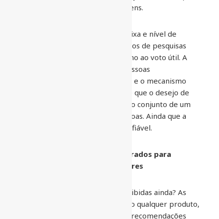
quem tem mandato leva vantagens.
Ao anunciar margem de erro baixa e nível de
confiabilidade de 95% os institutos de pesquisas
acabam por dirigir eleitores rumo ao voto útil. A
questão é psicológica. Poucas pessoas
compreendem o significado real e o mecanismo
utilizado nas pesquisas. Evidente que o desejo de
1,5 mil pessoas não representa o conjunto de um
eleitorado de 2 milhões de pessoas. Ainda que a
estratificação possa parecer confiável.
Pesquisas são produtos comprados para
atender a interesses particulares
Mas por que elas não foram proibidas ainda? As
pesquisas são compradas e como qualquer produto,
quem paga por elas pode fazer recomendações