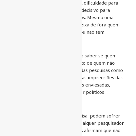
ideia do voto vencedor” relata. A dificuldade para
identificar com precisão é fator decisivo para
geração de resultados enviesados. Mesmo uma
pesquisa ampla pela internet deixa de fora quem
não tem acesso à rede mundial ou não tem
informações para participar.
O problema é que não tem como saber se quem
tem internet vota do mesmo jeito de quem não
tem, que é o mesmo problema das pesquisas como
um todo, mas agravado por outras imprecisões das
amostras coletadas em pesquisas enviesadas,
normalmente encomendadas por políticos
inescrupulosos.
As etapas do processo de pesquisa podem sofrer
interferências e gerar vieses. Qualquer pesquisador
honesto sabe disso. Especialistas afirmam que não