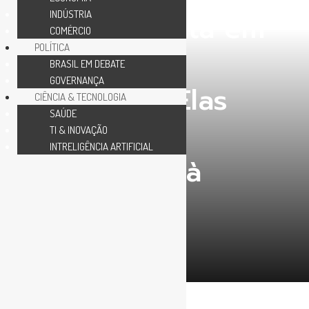
INDÚSTRIA
Você acredita em
COMÉRCIO
POLÍTICA
pesquisas
BRASIL EM DEBATE
GOVERNANÇA
eleitorais? Elas
CIÊNCIA & TECNOLOGIA
SAÚDE
são um
TI & INOVAÇÃO
INTRELIGÊNCIA ARTIFICIAL
desserviço à
democracia
15/11/2020