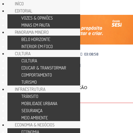
INÍCO
EDITORIAL
VOZES & OPINIÕES
MINAS EM PAUTA
PANORAMA MINEIRO
BELO HORIZONTE
INTERIOR EM FOCO
CULTURA
quinta-feira, agosto 6
03:08:58
CULTURA
EDUCAR & TRANSFORMAR
COMPORTAMENTO
TURISMO
INFRAESTRUTURA
TRÂNSITO
MOBILIDADE URBANA
SEGURANÇA
MEIO AMBIENTE
ECONOMIA & NEGÓCIOS
COLUNA ABERTA
ECONOMIA