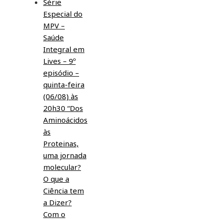
Série
Especial do
MPV –
Saúde
Integral em
Lives – 9º
episódio –
quinta-feira
(06/08) às
20h30 “Dos
Aminoácidos
às
Proteinas,
uma jornada
molecular?
O que a
Ciência tem
a Dizer?
Com o