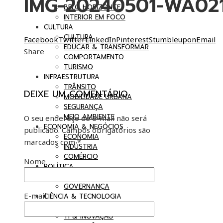
IMG-20240501-WA02
BELO HORIZONTE
INTERIOR EM FOCO
CULTURA
CULTURA
Facebook
Twitter
LinkedIn
Pinterest
Stumbleupon
Email
EDUCAR & TRANSFORMAR
Share
COMPORTAMENTO
TURISMO
INFRAESTRUTURA
TRÂNSITO
DEIXE UM COMENTÁRIO
MOBILIDADE URBANA
SEGURANÇA
MEIO AMBIENTE
O seu endereço de e-mail não será
ECONOMIA & NEGÓCIOS
publicado.
Campos obrigatórios são
ECONOMIA
marcados com
*
INDÚSTRIA
COMÉRCIO
Nome
POLÍTICA
BRASIL EM DEBATE
GOVERNANÇA
E-mail
CIÊNCIA & TECNOLOGIA
SAÚDE
TI & INOVAÇÃO