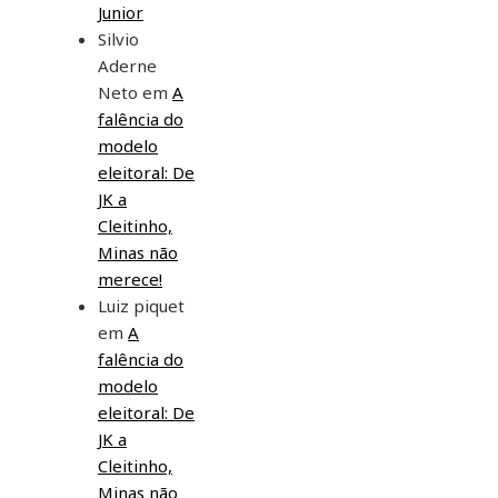
Junior
Silvio
Aderne
Neto
em
A
falência do
modelo
eleitoral: De
JK a
Cleitinho,
Minas não
merece!
Luiz piquet
em
A
falência do
modelo
eleitoral: De
JK a
Cleitinho,
Minas não