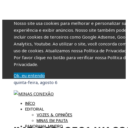
Nosso site usa cookies para melhorar e personalizar su
experiência e exibir anúncios. Nosso site também pode
incluir cookies de terceiros como Google Adsense, Goog
Analytics, Youtube. Ao utilizar o site, você concorda com
uso de cookies. Atualizamos nossa Política de Privacidade
Por favor clique no botão para verificar nossa Política d
Privacidade.
Ok, eu entendo
quinta-feira, agosto 6
INÍCO
EDITORIAL
VOZES & OPINIÕES
MINAS EM PAUTA
PANORAMA MINEIRO