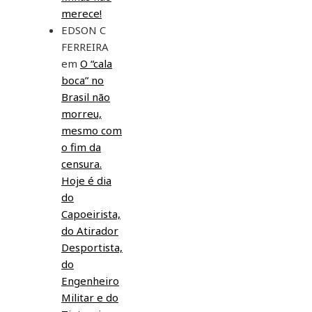
merece!
EDSON C
FERREIRA
em
O “cala
boca” no
Brasil não
morreu,
mesmo com
o fim da
censura.
Hoje é dia
do
Capoeirista,
do Atirador
Desportista,
do
Engenheiro
Militar e do