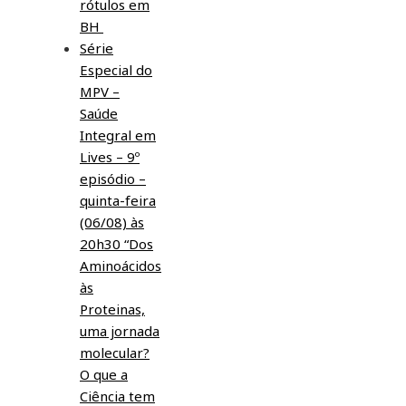
rótulos em
BH
Série
Especial do
MPV –
Saúde
Integral em
Lives – 9º
episódio –
quinta-feira
(06/08) às
20h30 “Dos
Aminoácidos
às
Proteinas,
uma jornada
molecular?
O que a
Ciência tem