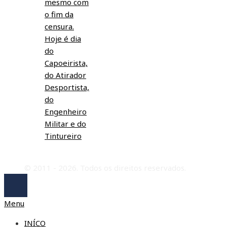
mesmo com
o fim da
censura.
Hoje é dia
do
Capoeirista,
do Atirador
Desportista,
do
Engenheiro
Militar e do
Tintureiro
© 2011 - 2026. Todos os direitos reservados.
Menu
INÍCO