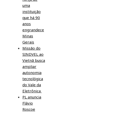
uma
instituição
que há 90
anos
engrandece
Minas
Gerais
Missão do
SINDVEL ao
Vietnã busca
ampliar
autonomia
tecnológica
do Vale da
Eletrônica
PL anuncia
Flávio
Roscoe