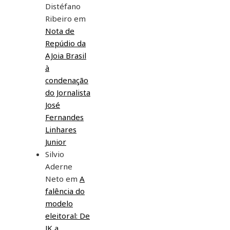
Distéfano
Ribeiro
em
Nota de
Repúdio da
AJoia Brasil
à
condenação
do Jornalista
José
Fernandes
Linhares
Junior
Silvio
Aderne
Neto
em
A
falência do
modelo
eleitoral: De
JK a