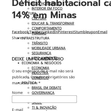
Déficit habitacional c
BELO HORIZONTE
INTERIOR EM FOCO
14% em Minas
CULTURA
CULTURA
EDUCAR & TRANSFORMAR
COMPORTAMENTO
Facebook
Twitter
LinkedIn
Pinterest
Stumbleupon
Email
TURISMO
Share
INFRAESTRUTURA
TRÂNSITO
MOBILIDADE URBANA
SEGURANÇA
DEIXE UM COMENTÁRIO
MEIO AMBIENTE
ECONOMIA & NEGÓCIOS
ECONOMIA
O seu endereço de e-mail não será
INDÚSTRIA
publicado.
Campos obrigatórios são
COMÉRCIO
marcados com
*
POLÍTICA
BRASIL EM DEBATE
Nome
GOVERNANÇA
CIÊNCIA & TECNOLOGIA
SAÚDE
TI & INOVAÇÃO
E-mail