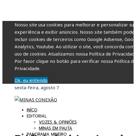
Nosso site usa cookies para melhorar e personalizar su
experiência e exibir anúncios. Nosso site também pode
incluir cookies de terceiros como Google Adsense, Goog
Analytics, Youtube. Ao utilizar o site, você concorda com
uso de cookies. Atualizamos nossa Política de Privacidade
Por favor clique no botão para verificar nossa Política d
Privacidade.
Ok, eu entendo
sexta-feira, agosto 7
INÍCO
EDITORIAL
VOZES & OPINIÕES
MINAS EM PAUTA
PANORAMA MINEIRO