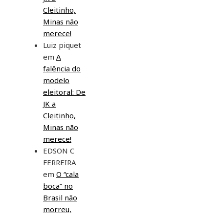
Cleitinho,
Minas não
merece!
Luiz piquet
em
A
falência do
modelo
eleitoral: De
JK a
Cleitinho,
Minas não
merece!
EDSON C
FERREIRA
em
O “cala
boca” no
Brasil não
morreu,