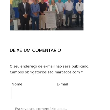
ter
kedIn
erest
mbleupon
DEIXE UM COMENTÁRIO
il
O seu endereço de e-mail não será publicado.
Campos obrigatórios são marcados com
*
Nome
E-mail