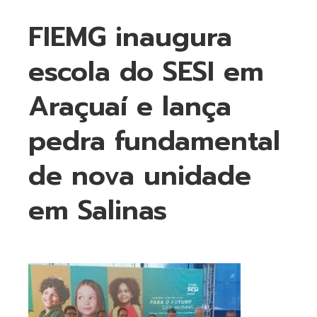
FIEMG inaugura
escola do SESI em
Araçuaí e lança
pedra fundamental
de nova unidade
em Salinas
ebook