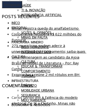
SAÚDE
TI & INOVAÇÃO
INTRELIGÊNCIA ARTIFICIAL
POSTS RECENTES
INÍCO
EDITORIAL
Minas registra queda do analfabetismo
VOZES & OPINIÕES
Cooperativa recupera R$ 622 milhões do
MINAS EM PAUTA
Funrural
PANORAMA MINEIRO
273 municípios podem aderir à
BELO HORIZONTE
universalização do saneamento; saiba quais
INTERIOR EM FOCO
CULTURA
Uma homenagem ao candidato da Ajoia
CULTURA
Brasil ao Nobel de Literatura – Por: Ray
EDUCAR & TRANSFORMAR
Cunha
COMPORTAMENTO
Expocachaça reúne 2 mil rótulos em BH
TURISMO
INFRAESTRUTURA
COMENTÁRIOS
TRÂNSITO
MOBILIDADE URBANA
SEGURANÇA
Carlos Sérgio
em
A falência do modelo
MEIO AMBIENTE
eleitoral: De JK a Cleitinho, Minas não
ECONOMIA & NEGÓCIOS