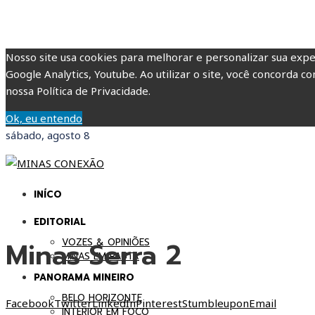
Nosso site usa cookies para melhorar e personalizar sua expe
Google Analytics, Youtube. Ao utilizar o site, você concorda co
nossa Política de Privacidade.
Ok, eu entendo
sábado, agosto 8
INÍCO
EDITORIAL
Minas Serra 2
VOZES & OPINIÕES
MINAS EM PAUTA
PANORAMA MINEIRO
BELO HORIZONTE
Facebook
Twitter
LinkedIn
Pinterest
Stumbleupon
Email
INTERIOR EM FOCO