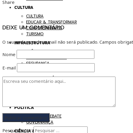
Share
CULTURA
CULTURA
EDUCAR & TRANSFORMAR
DEIXE UM COMENTÁRIO
COMPORTAMENTO
TURISMO
O seu endereço de e-mail não será publicado.
Campos obrigat
INFRAESTRUTURA
TRÂNSITO
Nome
MOBILIDADE URBANA
SEGURANÇA
E-mail
MEIO AMBIENTE
ECONOMIA & NEGÓCIOS
ECONOMIA
INDÚSTRIA
COMÉRCIO
POLÍTICA
BRASIL EM DEBATE
GOVERNANÇA
Pesquisar por:
CIÊNCIA & TECNOLOGIA