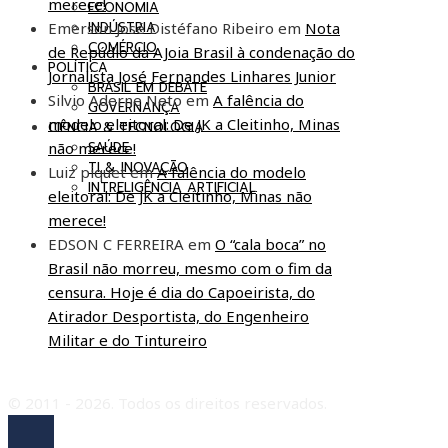
merece!
ECONOMIA
Emerson José Distéfano Ribeiro
em
Nota
INDÚSTRIA
COMÉRCIO
de Repúdio da AJoia Brasil à condenação do
POLÍTICA
Jornalista José Fernandes Linhares Junior
BRASIL EM DEBATE
Silvio Aderne Neto
em
A falência do
GOVERNANÇA
modelo eleitoral: De JK a Cleitinho, Minas
CIÊNCIA & TECNOLOGIA
não merece!
SAÚDE
TI & INOVAÇÃO
Luiz piquet
em
A falência do modelo
INTRELIGÊNCIA ARTIFICIAL
eleitoral: De JK a Cleitinho, Minas não
merece!
EDSON C FERREIRA
em
O “cala boca” no
Brasil não morreu, mesmo com o fim da
censura. Hoje é dia do Capoeirista, do
Atirador Desportista, do Engenheiro
Militar e do Tintureiro
© 2011 - 2026. Todos os direitos reservados.