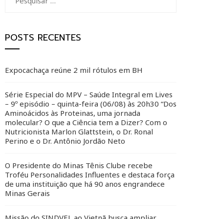
por:
POSTS RECENTES
Expocachaça reúne 2 mil rótulos em BH
Série Especial do MPV – Saúde Integral em Lives
– 9º episódio – quinta-feira (06/08) às 20h30 “Dos
Aminoácidos às Proteinas, uma jornada
molecular? O que a Ciência tem a Dizer? Com o
Nutricionista Marlon Glattstein, o Dr. Ronal
Perino e o Dr. Antônio Jordão Neto
O Presidente do Minas Tênis Clube recebe
Troféu Personalidades Influentes e destaca força
de uma instituição que há 90 anos engrandece
Minas Gerais
Missão do SINDVEL ao Vietnã busca ampliar