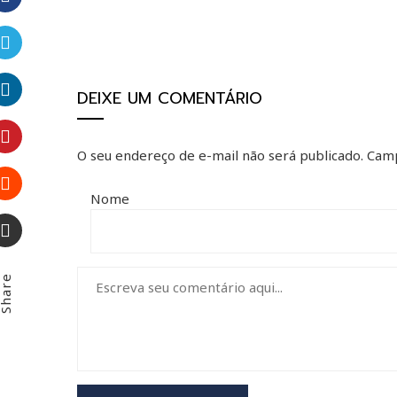
Facebook
Twitter
DEIXE UM COMENTÁRIO
LinkedIn
O seu endereço de e-mail não será publicado.
Camp
Pinterest
Nome
Stumbleupon
Email
hare