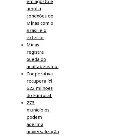
em agosto e
amplia
conexões de
Minas com o
Brasil e o
exterior
Minas
registra
queda do
analfabetismo
Cooperativa
recupera R$
622 milhões
do Funrural
273
municípios
podem
aderir à
universalização