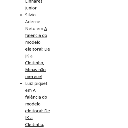
Linhares
Junior
Silvio
Aderne
Neto
em
A
falência do
modelo
eleitoral: De
JK a
Cleitinho,
Minas não
merece!
Luiz piquet
em
A
falência do
modelo
eleitoral: De
JK a
Cleitinho,