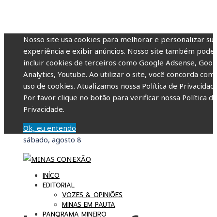
Nosso site usa cookies para melhorar e personalizar su
experiência e exibir anúncios. Nosso site também pode
incluir cookies de terceiros como Google Adsense, Goog
Analytics, Youtube. Ao utilizar o site, você concorda com
uso de cookies. Atualizamos nossa Política de Privacidade
Por favor clique no botão para verificar nossa Política d
Privacidade.
Ok, eu entendo
sábado, agosto 8
INÍCO
EDITORIAL
VOZES & OPINIÕES
MINAS EM PAUTA
PANORAMA MINEIRO