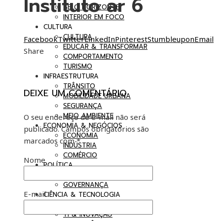
Instituto ar 6
BELO HORIZONTE
INTERIOR EM FOCO
CULTURA
CULTURA
Facebook
Twitter
LinkedIn
Pinterest
Stumbleupon
Email
EDUCAR & TRANSFORMAR
Share
COMPORTAMENTO
TURISMO
INFRAESTRUTURA
TRÂNSITO
DEIXE UM COMENTÁRIO
MOBILIDADE URBANA
SEGURANÇA
MEIO AMBIENTE
O seu endereço de e-mail não será
ECONOMIA & NEGÓCIOS
publicado.
Campos obrigatórios são
ECONOMIA
marcados com
*
INDÚSTRIA
COMÉRCIO
Nome
POLÍTICA
BRASIL EM DEBATE
GOVERNANÇA
E-mail
CIÊNCIA & TECNOLOGIA
SAÚDE
TI & INOVAÇÃO