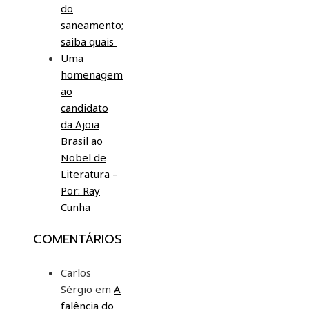
do
saneamento;
saiba quais
Uma
homenagem
ao
candidato
da Ajoia
Brasil ao
Nobel de
Literatura –
Por: Ray
Cunha
COMENTÁRIOS
Carlos
Sérgio
em
A
falência do