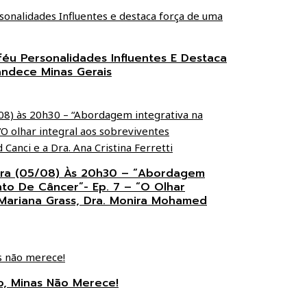
éu Personalidades Influentes E Destaca
andece Minas Gerais
eira (05/08) Às 20h30 – “Abordagem
nto De Câncer”- Ep. 7 – “O Olhar
 Mariana Grass, Dra. Monira Mohamed
ho, Minas Não Merece!