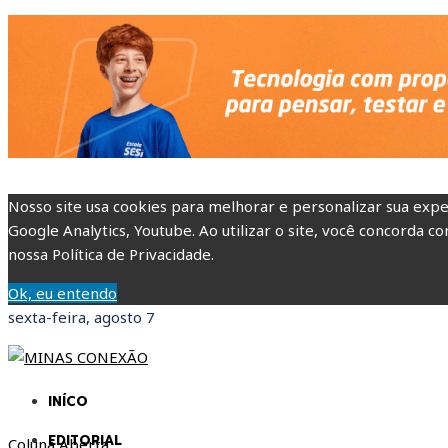
Nosso site usa cookies para melhorar e personalizar sua expe
Google Analytics, Youtube. Ao utilizar o site, você concorda co
nossa Política de Privacidade.
Ok, eu entendo
sexta-feira, agosto 7
INÍCO
EDITORIAL
Coluna Aberta