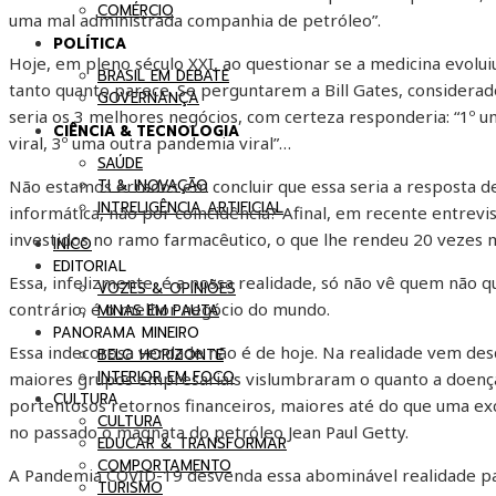
COMÉRCIO
uma mal administrada companhia de petróleo”.
POLÍTICA
Hoje, em pleno século XXI, ao questionar se a medicina evo
BRASIL EM DEBATE
tanto quanto parece. Se perguntarem a Bill Gates, considera
GOVERNANÇA
seria os 3 melhores negócios, com certeza responderia: “1º 
CIÊNCIA & TECNOLOGIA
viral, 3º uma outra pandemia viral”…
SAÚDE
TI & INOVAÇÃO
Não estamos errados em concluir que essa seria a resposta de
INTRELIGÊNCIA ARTIFICIAL
informática, não por coincidência? Afinal, em recente entrevi
investidos no ramo farmacêutico, o que lhe rendeu 20 vezes
INÍCO
EDITORIAL
Essa, infelizmente, é a nossa realidade, só não vê quem não 
VOZES & OPINIÕES
contrário, é o melhor negócio do mundo.
MINAS EM PAUTA
PANORAMA MINEIRO
Essa indecorosa verdade não é de hoje. Na realidade vem des
BELO HORIZONTE
INTERIOR EM FOCO
maiores grupos empresariais vislumbraram o quanto a doença,
CULTURA
portentosos retornos financeiros, maiores até do que uma ex
CULTURA
no passado o magnata do petróleo Jean Paul Getty.
EDUCAR & TRANSFORMAR
COMPORTAMENTO
A Pandemia COVID-19 desvenda essa abominável realidade p
TURISMO