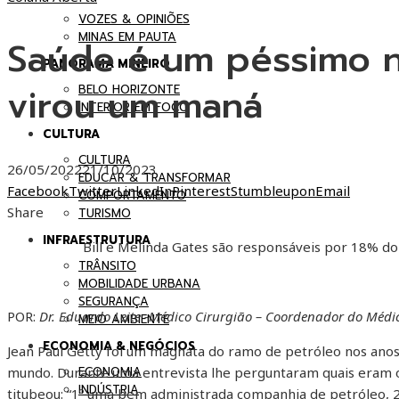
VOZES & OPINIÕES
MINAS EM PAUTA
Saúde é um péssimo n
PANORAMA MINEIRO
virou um maná
BELO HORIZONTE
INTERIOR EM FOCO
CULTURA
CULTURA
26/05/2022
21/10/2023
EDUCAR & TRANSFORMAR
Facebook
Twitter
LinkedIn
Pinterest
Stumbleupon
Email
COMPORTAMENTO
Share
TURISMO
INFRAESTRUTURA
Bill e Melinda Gates são responsáveis por 18% do 
TRÂNSITO
MOBILIDADE URBANA
SEGURANÇA
POR:
Dr. Eduardo Leite -Médico Cirurgião – Coordenador do Médi
MEIO AMBIENTE
ECONOMIA & NEGÓCIOS
Jean Paul Getty foi um magnata do ramo de petróleo nos ano
ECONOMIA
mundo. Durante uma entrevista lhe perguntaram quais eram os
INDÚSTRIA
titubeou: “1º uma bem administrada companhia de petróleo, 