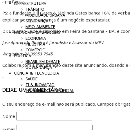
aparências.
INFRAESTRUTURA
TRÂNSITO
PS: a fundação Bill Gates & Melinda Gates banca 18% da verba 
MOBILIDADE URBANA
explicar por que a doença é um negócio espetacular.
SEGURANÇA
MEIO AMBIENTE
Dr. Eduardo Leite é cirurgião em Feira de Santana – BA, e co
ECONOMIA & NEGÓCIOS
ECONOMIA
José Aparecido Ribeiro é jornalista e Assessor do MPV
INDÚSTRIA
COMÉRCIO
WhatsApp: 31-99953-7945
POLÍTICA
BRASIL EM DEBATE
Colabore com a manutenção deste site anunciando, doando e 
GOVERNANÇA
CIÊNCIA & TECNOLOGIA
…
SAÚDE
TI & INOVAÇÃO
DEIXE UM COMENTÁRIO
INTRELIGÊNCIA ARTIFICIAL
O seu endereço de e-mail não será publicado.
Campos obrigat
Nome
E-mail