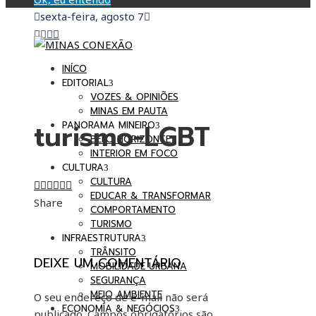
sexta-feira, agosto 7
INÍCO
EDITORIAL
VOZES & OPINIÕES
MINAS EM PAUTA
turismo-LGBT
PANORAMA MINEIRO
BELO HORIZONTE
INTERIOR EM FOCO
CULTURA
CULTURA
Facebook
Twitter
LinkedIn
Pinterest
Stumbleupon
Email
EDUCAR & TRANSFORMAR
Share
COMPORTAMENTO
TURISMO
INFRAESTRUTURA
TRÂNSITO
DEIXE UM COMENTÁRIO
MOBILIDADE URBANA
SEGURANÇA
MEIO AMBIENTE
O seu endereço de e-mail não será
ECONOMIA & NEGÓCIOS
publicado.
Campos obrigatórios são