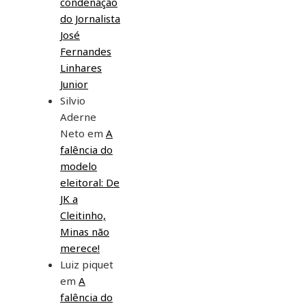
condenação
do Jornalista
José
Fernandes
Linhares
Junior
Silvio
Aderne
Neto
em
A
falência do
modelo
eleitoral: De
JK a
Cleitinho,
Minas não
merece!
Luiz piquet
em
A
falência do