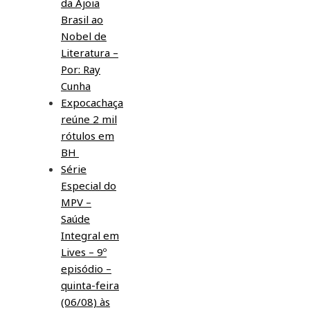
da Ajoia
Brasil ao
Nobel de
Literatura –
Por: Ray
Cunha
Expocachaça
reúne 2 mil
rótulos em
BH
Série
Especial do
MPV –
Saúde
Integral em
Lives – 9º
episódio –
quinta-feira
(06/08) às