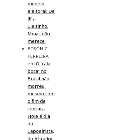
modelo
eleitoral: De
JK a
Cleitinho,
Minas não
merece!
EDSON C
FERREIRA
em
O “cala
boca” no
Brasil não
morreu,
mesmo com
o fim da
censura.
Hoje é dia
do
Capoeirista,
do Atirador