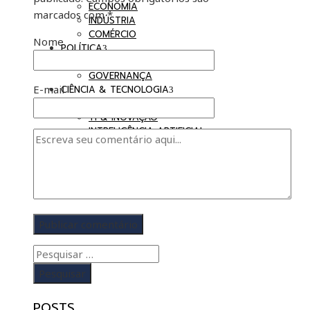
ECONOMIA
marcados com
*
INDÚSTRIA
COMÉRCIO
Nome
POLÍTICA
BRASIL EM DEBATE
GOVERNANÇA
E-mail
CIÊNCIA & TECNOLOGIA
SAÚDE
TI & INOVAÇÃO
INTRELIGÊNCIA ARTIFICIAL
Pesquisar
por:
POSTS