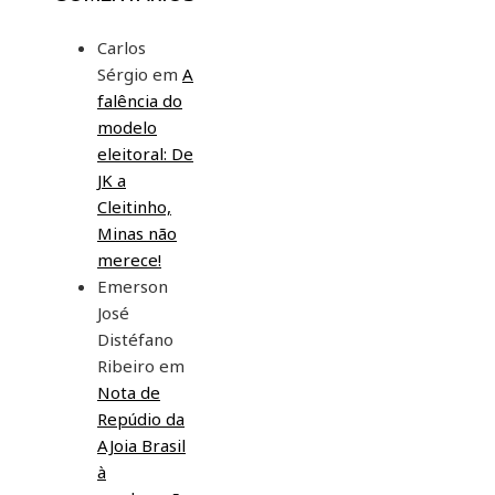
Carlos
Sérgio
em
A
falência do
modelo
eleitoral: De
JK a
Cleitinho,
Minas não
merece!
Emerson
José
Distéfano
Ribeiro
em
Nota de
Repúdio da
AJoia Brasil
à